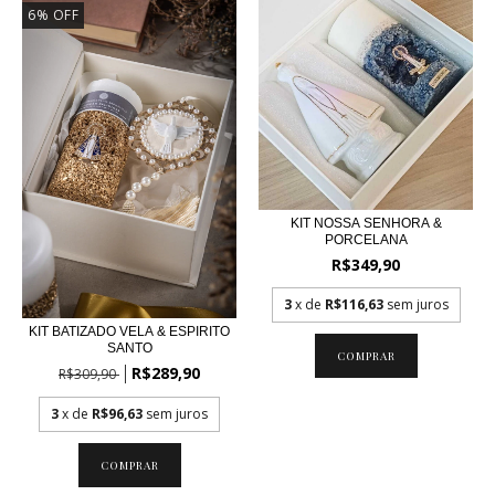
6
%
OFF
KIT NOSSA SENHORA &
PORCELANA
R$349,90
3
x de
R$116,63
sem juros
KIT BATIZADO VELA & ESPIRITO
SANTO
R$289,90
R$309,90
3
x de
R$96,63
sem juros